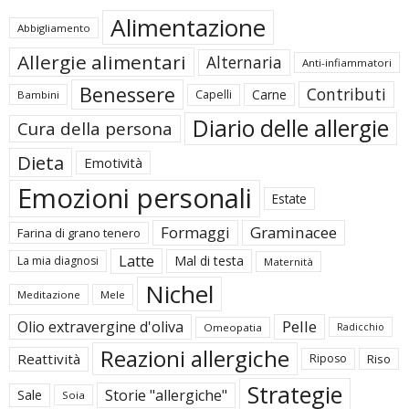
Alimentazione
Abbigliamento
Allergie alimentari
Alternaria
Anti-infiammatori
Benessere
Contributi
Carne
Capelli
Bambini
Diario delle allergie
Cura della persona
Dieta
Emotività
Emozioni personali
Estate
Formaggi
Graminacee
Farina di grano tenero
Latte
Mal di testa
La mia diagnosi
Maternità
Nichel
Meditazione
Mele
Pelle
Olio extravergine d'oliva
Omeopatia
Radicchio
Reazioni allergiche
Reattività
Riposo
Riso
Strategie
Storie "allergiche"
Sale
Soia