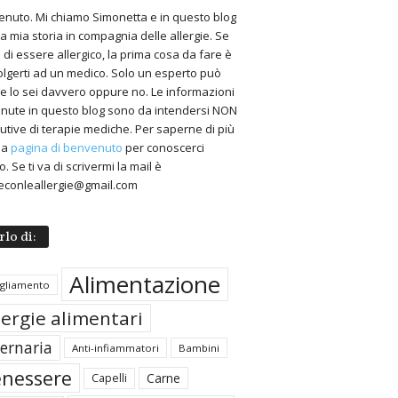
nuto. Mi chiamo Simonetta e in questo blog
 la mia storia in compagnia delle allergie. Se
 di essere allergico, la prima cosa da fare è
volgerti ad un medico. Solo un esperto può
 se lo sei davvero oppure no. Le informazioni
nute in questo blog sono da intendersi NON
tutive di terapie mediche. Per saperne di più
 la
pagina di benvenuto
per conoscerci
. Se ti va di scrivermi la mail è
econleallergie@gmail.com
rlo di:
Alimentazione
igliamento
lergie alimentari
ternaria
Anti-infiammatori
Bambini
nessere
Carne
Capelli