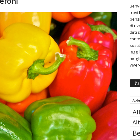
peroni
Benve
trovi
pensi
di ri
dirti
conte
sosti
leggi
meglio
viver
Pa
Abb
Al
Al
Be