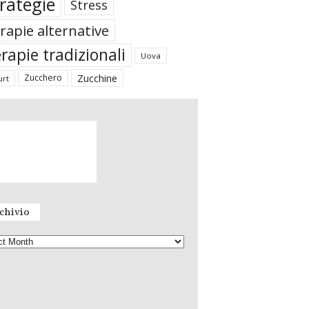
rategie
Stress
rapie alternative
rapie tradizionali
Uova
Zucchine
Zucchero
urt
chivio
A
r
c
h
i
v
i