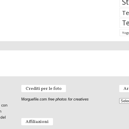
St
Te
Te
Yog
Crediti per le foto
Ar
Morguefile.com
free photos for creatives
o con
n
 del
Affiliazioni