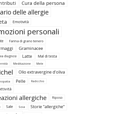
Cura della persona
ntributi
ario delle allergie
eta
Emotività
mozioni personali
ate
Farina di grano tenero
rmaggi
Graminacee
Latte
Mal di testa
ia diagnosi
rnità
Meditazione
Mele
ichel
Olio extravergine d'oliva
Pelle
opatia
Radicchio
ttività
azioni allergiche
Riposo
Storie "allergiche"
Sale
o
Soia