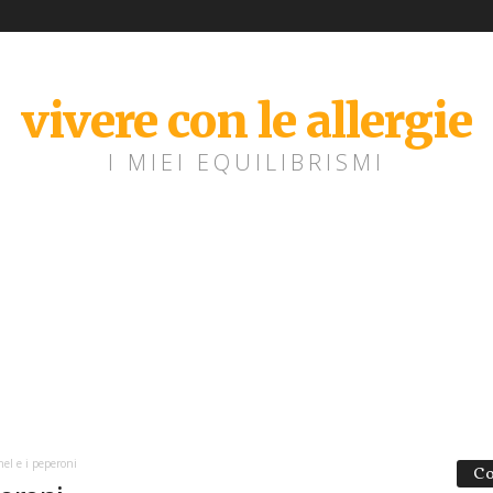
vivere con le allergie
I MIEI EQUILIBRISMI
hel e i peperoni
Co