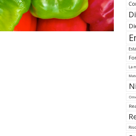
Co
Di
Di
E
Est
Fo
La m
Mate
N
Ome
Rea
Re
Ris