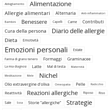
Alimentazione
Abbigliamento
Allergie alimentari
Alternaria
Anti-infiammatori
Benessere
Contributi
Carne
Capelli
Bambini
Diario delle allergie
Cura della persona
Dieta
Emotività
Emozioni personali
Estate
Formaggi
Graminacee
Farina di grano tenero
Latte
Mal di testa
La mia diagnosi
Maternità
Nichel
Meditazione
Mele
Pelle
Olio extravergine d'oliva
Omeopatia
Radicchio
Reazioni allergiche
Reattività
Riposo
Riso
Strategie
Storie "allergiche"
Sale
Soia