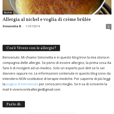
Nichel
Allergia al nichel e voglia di crème brûlée
Simonetta B.
-
11/07/2014
0
Cos’è Vivere con le allergie?
Benvenuto. Mi chiamo Simonetta e in questo blog trovi la mia storia in
compagnia delle allergie. Se pensi di essere allergico, la prima cosa da
fare è di rivolgerti ad un medico. Solo un esperto può dirti se lo sei
davvero oppure no. Le informazioni contenute in questo blog sono da
intendersi NON sostitutive di terapie mediche. Per saperne di più leggi
la
pagina di benvenuto
per conoscerci meglio. Se ti va di scrivermi la
mail è vivereconleallergie@gmail.com
Parlo di: