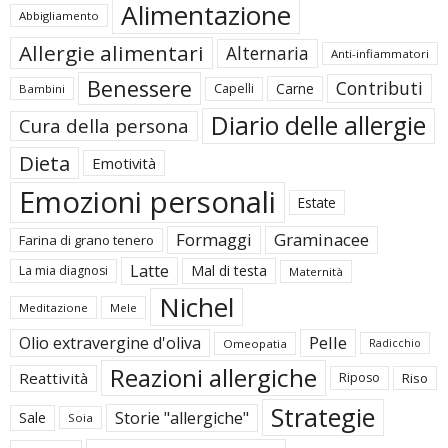
Alimentazione
Abbigliamento
Allergie alimentari
Alternaria
Anti-infiammatori
Benessere
Contributi
Carne
Capelli
Bambini
Diario delle allergie
Cura della persona
Dieta
Emotività
Emozioni personali
Estate
Formaggi
Graminacee
Farina di grano tenero
Latte
Mal di testa
La mia diagnosi
Maternità
Nichel
Meditazione
Mele
Pelle
Olio extravergine d'oliva
Omeopatia
Radicchio
Reazioni allergiche
Reattività
Riposo
Riso
Strategie
Storie "allergiche"
Sale
Soia