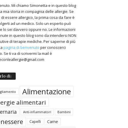
nuto. Mi chiamo Simonetta e in questo blog
 la mia storia in compagnia delle allergie. Se
 di essere allergico, la prima cosa da fare è
volgerti ad un medico. Solo un esperto può
 se lo sei davvero oppure no. Le informazioni
nute in questo blog sono da intendersi NON
tutive di terapie mediche. Per saperne di più
 la
pagina di benvenuto
per conoscerci
. Se ti va di scrivermi la mail è
econleallergie@gmail.com
rlo di:
Alimentazione
igliamento
lergie alimentari
ternaria
Anti-infiammatori
Bambini
nessere
Carne
Capelli