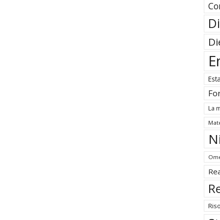
Co
Di
Di
E
Est
Fo
La m
Mate
N
Ome
Rea
Re
Ris