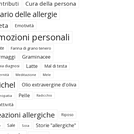
Cura della persona
ntributi
ario delle allergie
eta
Emotività
mozioni personali
ate
Farina di grano tenero
rmaggi
Graminacee
Latte
Mal di testa
ia diagnosi
rnità
Meditazione
Mele
ichel
Olio extravergine d'oliva
Pelle
opatia
Radicchio
ttività
azioni allergiche
Riposo
Storie "allergiche"
Sale
o
Soia