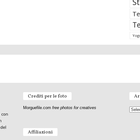
St
Te
Te
Yog
Crediti per le foto
Ar
Morguefile.com
free photos for creatives
o con
n
 del
Affiliazioni