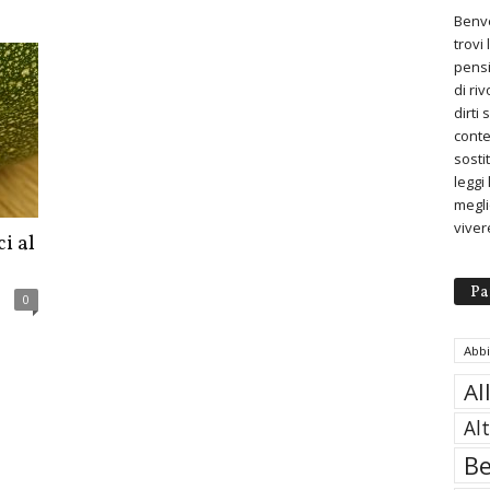
Benve
trovi
pensi
di ri
dirti
conte
sosti
leggi
meglio
viver
i al
Pa
0
Abb
Al
Al
Be