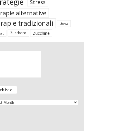
rategie
Stress
rapie alternative
rapie tradizionali
Uova
Zucchine
Zucchero
urt
chivio
A
r
c
h
i
v
i