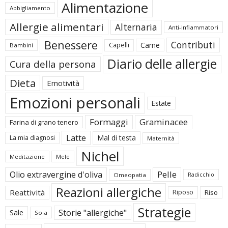
Alimentazione
Abbigliamento
Allergie alimentari
Alternaria
Anti-infiammatori
Benessere
Contributi
Carne
Capelli
Bambini
Diario delle allergie
Cura della persona
Dieta
Emotività
Emozioni personali
Estate
Formaggi
Graminacee
Farina di grano tenero
Latte
Mal di testa
La mia diagnosi
Maternità
Nichel
Meditazione
Mele
Pelle
Olio extravergine d'oliva
Omeopatia
Radicchio
Reazioni allergiche
Reattività
Riposo
Riso
Strategie
Storie "allergiche"
Sale
Soia