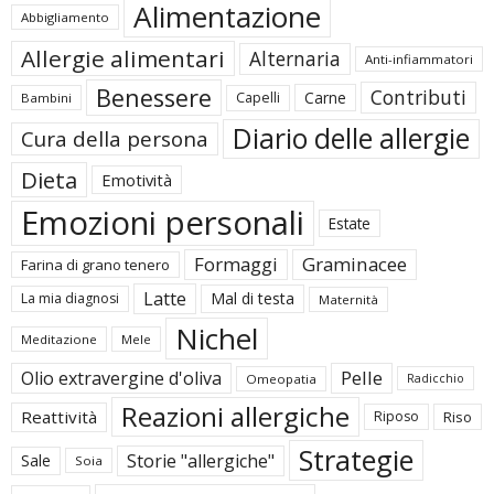
Alimentazione
Abbigliamento
Allergie alimentari
Alternaria
Anti-infiammatori
Benessere
Contributi
Carne
Capelli
Bambini
Diario delle allergie
Cura della persona
Dieta
Emotività
Emozioni personali
Estate
Formaggi
Graminacee
Farina di grano tenero
Latte
Mal di testa
La mia diagnosi
Maternità
Nichel
Meditazione
Mele
Pelle
Olio extravergine d'oliva
Omeopatia
Radicchio
Reazioni allergiche
Reattività
Riposo
Riso
Strategie
Storie "allergiche"
Sale
Soia