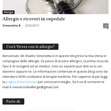
Allergie
Allergie e ricoveri in ospedale
Simonetta B.
-
22/05/2013
4
Cos’è Vivere con le allergie?
Benvenuto. Mi chiamo Simonetta e in questo blog trovi la mia storia in
compagnia delle allergie. Se pensi di essere allergico, la prima cosa da
fare è di rivolgerti ad un medico. Solo un esperto può dirti se lo sei
davvero oppure no. Le informazioni contenute in questo blog sono da
intendersi NON sostitutive di terapie mediche. Per saperne di più leggi
la
pagina di benvenuto
per conoscerci meglio. Se ti va di scrivermi la
mail è vivereconleallergie@gmail.com
Parlo di: