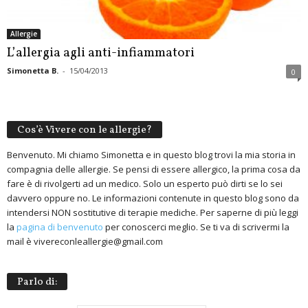
Allergie
L’allergia agli anti-infiammatori
Simonetta B.
-
15/04/2013
0
Cos’è Vivere con le allergie?
Benvenuto. Mi chiamo Simonetta e in questo blog trovi la mia storia in
compagnia delle allergie. Se pensi di essere allergico, la prima cosa da
fare è di rivolgerti ad un medico. Solo un esperto può dirti se lo sei
davvero oppure no. Le informazioni contenute in questo blog sono da
intendersi NON sostitutive di terapie mediche. Per saperne di più leggi
la
pagina di benvenuto
per conoscerci meglio. Se ti va di scrivermi la
mail è vivereconleallergie@gmail.com
Parlo di: