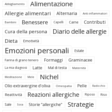
Alimentazione
Abbigliamento
Allergie alimentari
Alternaria
Anti-infiammatori
Benessere
Contributi
Carne
Capelli
Bambini
Diario delle allergie
Cura della persona
Dieta
Emotività
Emozioni personali
Estate
Formaggi
Graminacee
Farina di grano tenero
Latte
Mal di testa
La mia diagnosi
Maternità
Nichel
Meditazione
Mele
Pelle
Olio extravergine d'oliva
Omeopatia
Radicchio
Reazioni allergiche
Reattività
Riposo
Riso
Strategie
Storie "allergiche"
Sale
Soia