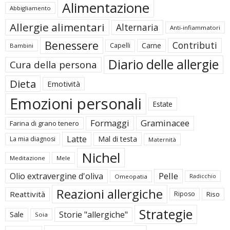
Alimentazione
Abbigliamento
Allergie alimentari
Alternaria
Anti-infiammatori
Benessere
Contributi
Carne
Capelli
Bambini
Diario delle allergie
Cura della persona
Dieta
Emotività
Emozioni personali
Estate
Formaggi
Graminacee
Farina di grano tenero
Latte
Mal di testa
La mia diagnosi
Maternità
Nichel
Meditazione
Mele
Pelle
Olio extravergine d'oliva
Omeopatia
Radicchio
Reazioni allergiche
Reattività
Riposo
Riso
Strategie
Storie "allergiche"
Sale
Soia