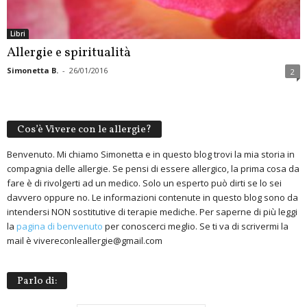
Libri
Allergie e spiritualità
Simonetta B.
-
26/01/2016
2
Cos’è Vivere con le allergie?
Benvenuto. Mi chiamo Simonetta e in questo blog trovi la mia storia in
compagnia delle allergie. Se pensi di essere allergico, la prima cosa da
fare è di rivolgerti ad un medico. Solo un esperto può dirti se lo sei
davvero oppure no. Le informazioni contenute in questo blog sono da
intendersi NON sostitutive di terapie mediche. Per saperne di più leggi
la
pagina di benvenuto
per conoscerci meglio. Se ti va di scrivermi la
mail è vivereconleallergie@gmail.com
Parlo di: