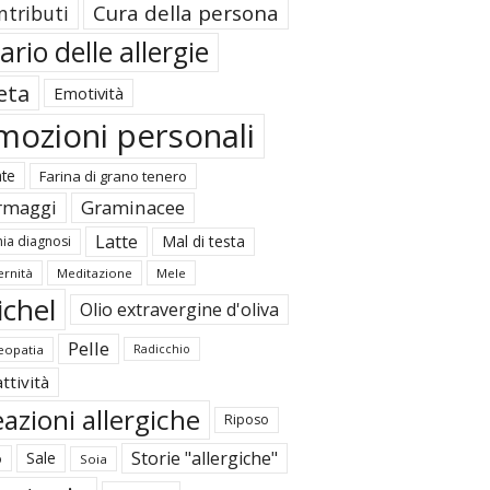
Cura della persona
ntributi
ario delle allergie
eta
Emotività
mozioni personali
ate
Farina di grano tenero
rmaggi
Graminacee
Latte
Mal di testa
ia diagnosi
rnità
Meditazione
Mele
ichel
Olio extravergine d'oliva
Pelle
opatia
Radicchio
ttività
azioni allergiche
Riposo
Storie "allergiche"
Sale
o
Soia