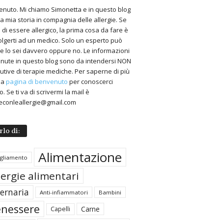
nuto. Mi chiamo Simonetta e in questo blog
 la mia storia in compagnia delle allergie. Se
 di essere allergico, la prima cosa da fare è
volgerti ad un medico. Solo un esperto può
 se lo sei davvero oppure no. Le informazioni
nute in questo blog sono da intendersi NON
tutive di terapie mediche. Per saperne di più
 la
pagina di benvenuto
per conoscerci
. Se ti va di scrivermi la mail è
econleallergie@gmail.com
rlo di:
Alimentazione
igliamento
lergie alimentari
ternaria
Anti-infiammatori
Bambini
nessere
Carne
Capelli