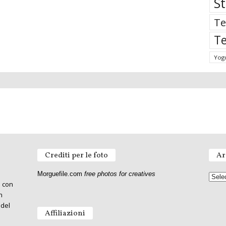
St
Te
Te
Yog
Crediti per le foto
Ar
Morguefile.com
free photos for creatives
o con
n
 del
Affiliazioni