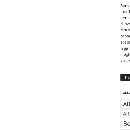
Benve
trovi
pensi
di ri
dirti
conte
sosti
leggi
meglio
viver
Pa
Abb
Al
Al
Be