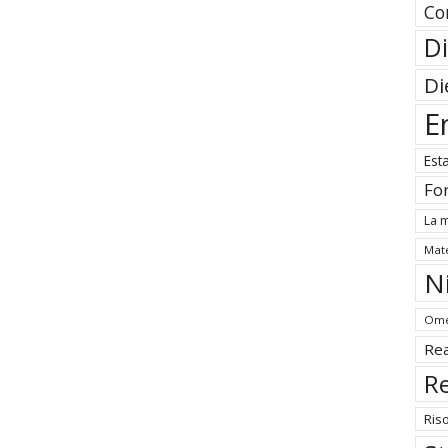
Co
Di
Di
E
Est
Fo
La m
Mate
N
Ome
Rea
Re
Ris