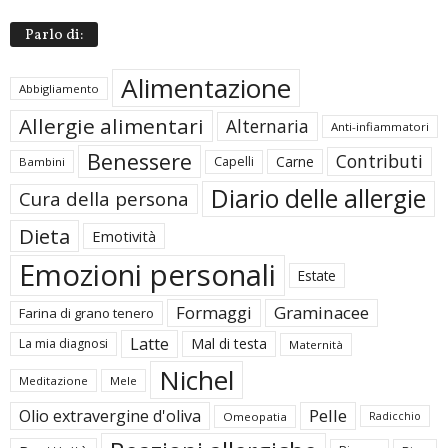
Parlo di:
Alimentazione
Abbigliamento
Allergie alimentari
Alternaria
Anti-infiammatori
Benessere
Contributi
Carne
Capelli
Bambini
Diario delle allergie
Cura della persona
Dieta
Emotività
Emozioni personali
Estate
Formaggi
Graminacee
Farina di grano tenero
Latte
Mal di testa
La mia diagnosi
Maternità
Nichel
Meditazione
Mele
Pelle
Olio extravergine d'oliva
Omeopatia
Radicchio