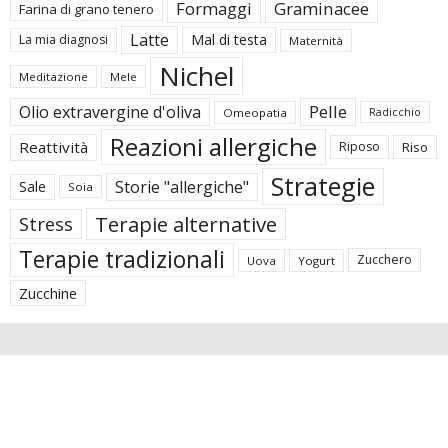
Formaggi
Graminacee
Farina di grano tenero
Latte
Mal di testa
La mia diagnosi
Maternità
Nichel
Meditazione
Mele
Pelle
Olio extravergine d'oliva
Omeopatia
Radicchio
Reazioni allergiche
Reattività
Riposo
Riso
Strategie
Storie "allergiche"
Sale
Soia
Terapie alternative
Stress
Terapie tradizionali
Zucchero
Uova
Yogurt
Zucchine