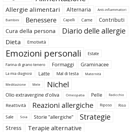
Allergie alimentari
Alternaria
Anti-infiammatori
Benessere
Contributi
Carne
Capelli
Bambini
Diario delle allergie
Cura della persona
Dieta
Emotività
Emozioni personali
Estate
Formaggi
Graminacee
Farina di grano tenero
Latte
Mal di testa
La mia diagnosi
Maternità
Nichel
Meditazione
Mele
Pelle
Olio extravergine d'oliva
Omeopatia
Radicchio
Reazioni allergiche
Reattività
Riposo
Riso
Strategie
Storie "allergiche"
Sale
Soia
Terapie alternative
Stress