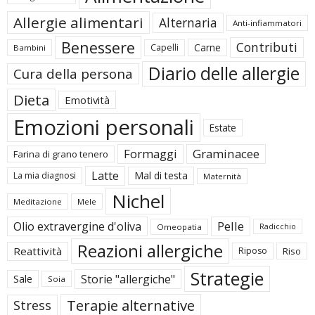
Allergie alimentari
Alternaria
Anti-infiammatori
Benessere
Contributi
Carne
Capelli
Bambini
Diario delle allergie
Cura della persona
Dieta
Emotività
Emozioni personali
Estate
Formaggi
Graminacee
Farina di grano tenero
Latte
Mal di testa
La mia diagnosi
Maternità
Nichel
Meditazione
Mele
Pelle
Olio extravergine d'oliva
Omeopatia
Radicchio
Reazioni allergiche
Reattività
Riposo
Riso
Strategie
Storie "allergiche"
Sale
Soia
Terapie alternative
Stress