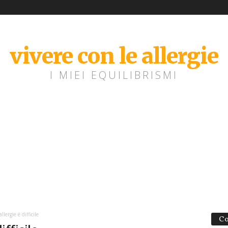
vivere con le allergie
I MIEI EQUILIBRISMI
llergie è difficile
Co