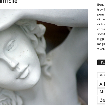
ifficile
Benve
trovi
pensi
di ri
dirti
conte
sosti
leggi
meglio
viver
Pa
Abb
Al
Al
Be