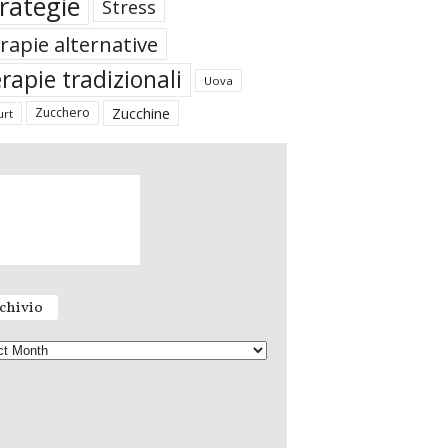
rategie
Stress
rapie alternative
rapie tradizionali
Uova
Zucchine
Zucchero
urt
chivio
A
r
c
h
i
v
i