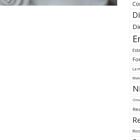
Co
Di
Di
E
Est
Fo
La m
Mate
N
Ome
Rea
Re
Ris