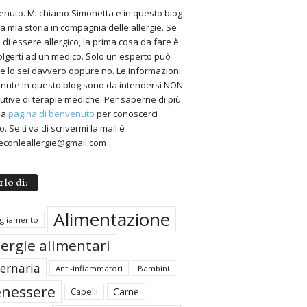
nuto. Mi chiamo Simonetta e in questo blog
 la mia storia in compagnia delle allergie. Se
 di essere allergico, la prima cosa da fare è
volgerti ad un medico. Solo un esperto può
 se lo sei davvero oppure no. Le informazioni
nute in questo blog sono da intendersi NON
tutive di terapie mediche. Per saperne di più
 la
pagina di benvenuto
per conoscerci
. Se ti va di scrivermi la mail è
econleallergie@gmail.com
rlo di:
Alimentazione
igliamento
lergie alimentari
ternaria
Anti-infiammatori
Bambini
nessere
Carne
Capelli