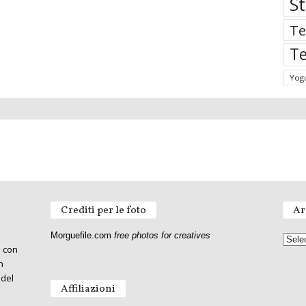
St
Te
Te
Yog
Crediti per le foto
Ar
Morguefile.com
free photos for creatives
o con
n
 del
Affiliazioni