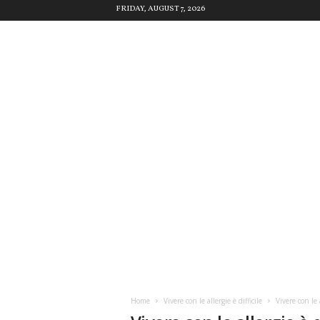
FRIDAY, AUGUST 7, 2026
Home
Vivere con le allergie è difficile
Vivere con le a