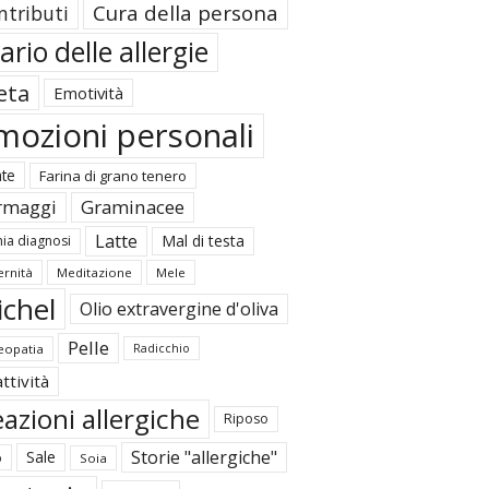
Cura della persona
ntributi
ario delle allergie
eta
Emotività
mozioni personali
ate
Farina di grano tenero
rmaggi
Graminacee
Latte
Mal di testa
ia diagnosi
rnità
Meditazione
Mele
ichel
Olio extravergine d'oliva
Pelle
opatia
Radicchio
ttività
azioni allergiche
Riposo
Storie "allergiche"
Sale
o
Soia