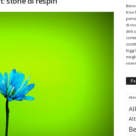
: storie di respiri
Benve
trovi
pensi
di ri
dirti
conte
sosti
leggi
meglio
viver
Pa
Abb
Al
Al
Be