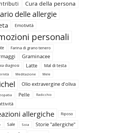
Cura della persona
ntributi
ario delle allergie
eta
Emotività
mozioni personali
ate
Farina di grano tenero
rmaggi
Graminacee
Latte
Mal di testa
ia diagnosi
rnità
Meditazione
Mele
ichel
Olio extravergine d'oliva
Pelle
opatia
Radicchio
ttività
azioni allergiche
Riposo
Storie "allergiche"
Sale
o
Soia