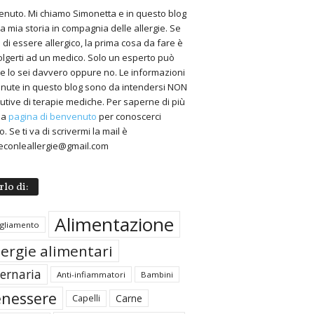
nuto. Mi chiamo Simonetta e in questo blog
 la mia storia in compagnia delle allergie. Se
 di essere allergico, la prima cosa da fare è
volgerti ad un medico. Solo un esperto può
 se lo sei davvero oppure no. Le informazioni
nute in questo blog sono da intendersi NON
tutive di terapie mediche. Per saperne di più
 la
pagina di benvenuto
per conoscerci
. Se ti va di scrivermi la mail è
econleallergie@gmail.com
rlo di:
Alimentazione
igliamento
lergie alimentari
ternaria
Anti-infiammatori
Bambini
nessere
Carne
Capelli