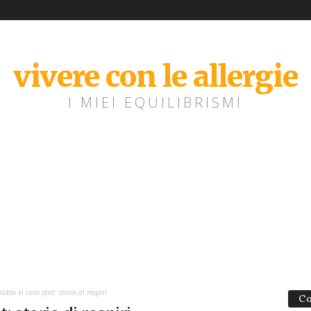
vivere con le allergie
I MIEI EQUILIBRISMI
bbia al cielo post: storie di respiri
Co