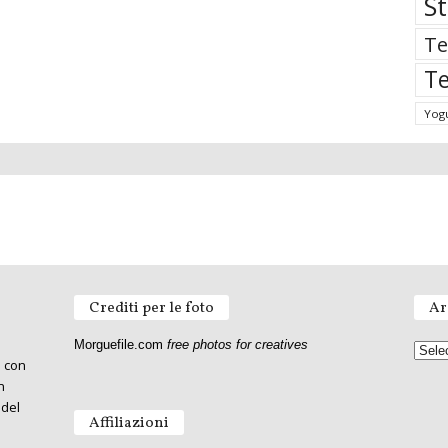
St
Te
Te
Yog
Crediti per le foto
Ar
Morguefile.com
free photos for creatives
o con
n
 del
Affiliazioni