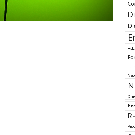
Co
Di
Di
E
Est
Fo
La m
Mate
N
Ome
Rea
Re
Ris