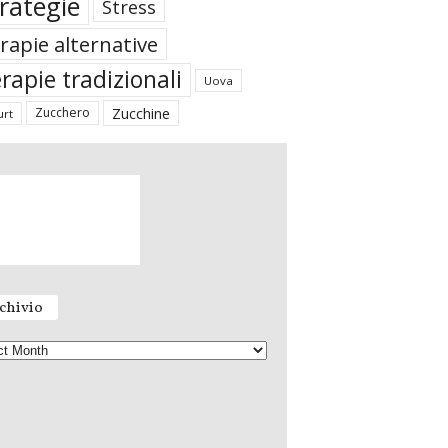
rategie
Stress
rapie alternative
rapie tradizionali
Uova
Zucchine
Zucchero
urt
chivio
A
r
c
h
i
v
i