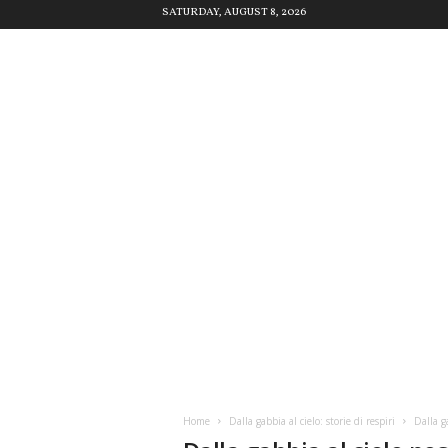
SATURDAY, AUGUST 8, 2026
Home
Dalla gabbia al cielo: storie di respiri
Dalla ga