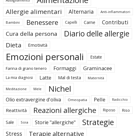
Alimentazione
Abbigliamento
Allergie alimentari
Alternaria
Anti-infiammatori
Benessere
Contributi
Carne
Capelli
Bambini
Diario delle allergie
Cura della persona
Dieta
Emotività
Emozioni personali
Estate
Formaggi
Graminacee
Farina di grano tenero
Latte
Mal di testa
La mia diagnosi
Maternità
Nichel
Meditazione
Mele
Pelle
Olio extravergine d'oliva
Omeopatia
Radicchio
Reazioni allergiche
Reattività
Riposo
Riso
Strategie
Storie "allergiche"
Sale
Soia
Terapie alternative
Stress