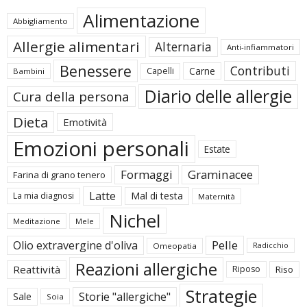
Alimentazione
Abbigliamento
Allergie alimentari
Alternaria
Anti-infiammatori
Benessere
Contributi
Carne
Capelli
Bambini
Diario delle allergie
Cura della persona
Dieta
Emotività
Emozioni personali
Estate
Formaggi
Graminacee
Farina di grano tenero
Latte
Mal di testa
La mia diagnosi
Maternità
Nichel
Meditazione
Mele
Pelle
Olio extravergine d'oliva
Omeopatia
Radicchio
Reazioni allergiche
Reattività
Riposo
Riso
Strategie
Storie "allergiche"
Sale
Soia